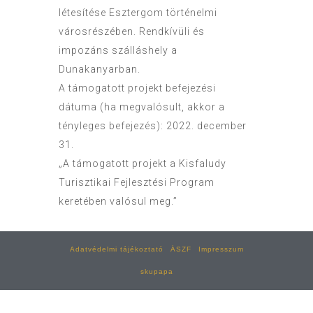
létesítése Esztergom történelmi
városrészében. Rendkívüli és
impozáns szálláshely a
Dunakanyarban.
A támogatott projekt befejezési
dátuma (ha megvalósult, akkor a
tényleges befejezés): 2022. december
31.
„A támogatott projekt a Kisfaludy
Turisztikai Fejlesztési Program
keretében valósul meg.”
Adatvédelmi tájékoztató
ÁSZF
Impresszum
skupapa