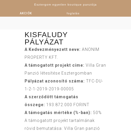
Esztergom egyetlen boutique panziója
AKCIÓK
foglalás
KISFALUDY
PÁLYÁZAT
A Kedvezményezett neve:
ANONIM
PROPERTY KFT.
A támogatott projekt címe:
Villa Gran
Panzió létesítése Esztergomban
Pályázat azonosító száma:
TFC-DU-
1-2-1-2019-2019-00005
A szerződött támogatás
összege:
193.872.000 FORINT
A támogatás mértéke (%-ban):
50%
A támogatott projekt tartalmának
rövid bemutatása: Villa Gran panzió