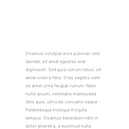
DAILY SANITATION
Vivamus volutpat eros pulvinar velit
laoreet, sit amet egestas erat
dignissim. Sed quis rutrum tellus, sit
amet viverra felis. Cras sagittis sem
sit amet urna feugiat rutrum. Nam
nulla ipsum, venenatis malesuada
felis quis, ultricies convallis neque.
Pellentesque tristique fringilla
tempus. Vivamus bibendum nibh in
dolor pharetra, a euismod nulla