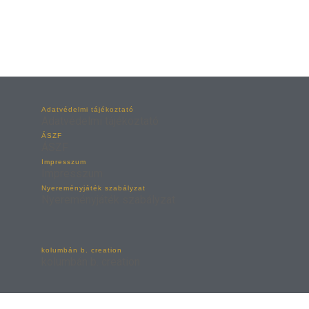
Adatvédelmi tájékoztató
Adatvédelmi tájékoztató
ÁSZF
ÁSZF
Impresszum
Impresszum
Nyereményjáték szabályzat
Nyereményjáték szabályzat
kolumbán b. creation
kolumbán b. creation