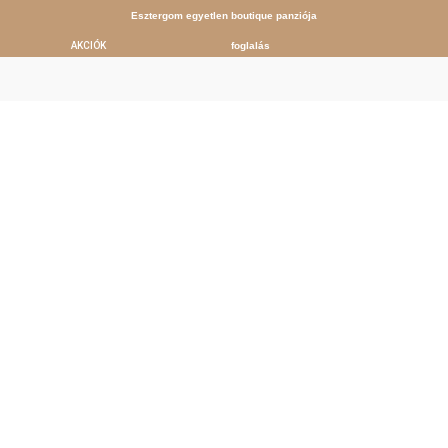
Esztergom egyetlen boutique panziója
AKCIÓK
foglalás
Single Post