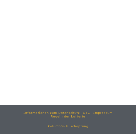
Informationen zum Datenschutz
GTC
Impressum
Regeln der Lotterie
kolumbán b. schöpfung