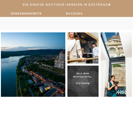
Die einzige Boutique-Pension in Esztergom
SONDERANGEBOTE
Buchung
Villa Gran
Boutique-Hotel
Esztergom