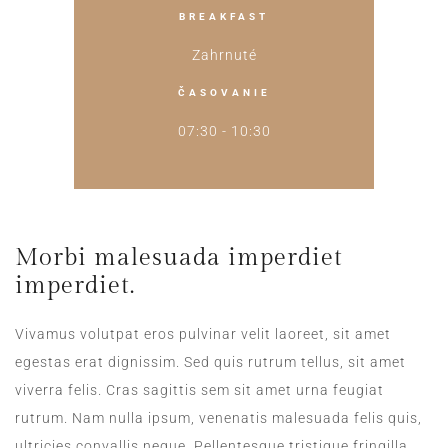
BREAKFAST
Zahrnuté
ČASOVANIE
07:30 - 10:30
Morbi malesuada imperdiet
imperdiet.
Vivamus volutpat eros pulvinar velit laoreet, sit amet
egestas erat dignissim. Sed quis rutrum tellus, sit amet
viverra felis. Cras sagittis sem sit amet urna feugiat
rutrum. Nam nulla ipsum, venenatis malesuada felis quis,
ultricies convallis neque. Pellentesque tristique fringilla