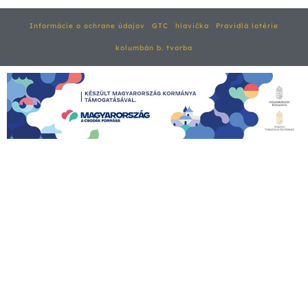
Informácie o ochrane údajov
GTC
hlavička
Pravidlá lotérie
kolumbán b. tvorba