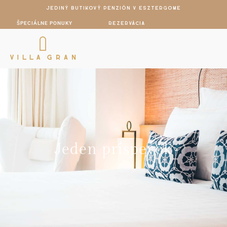
Jediný butikový penzión v Esztergome
ŠPECIÁLNE PONUKY
rezervácia
Jeden príspevok