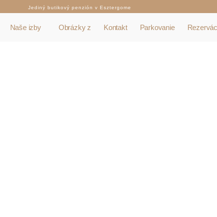
Jediný butikový penzión v Esztergome
Naše izby
Obrázky z
Kontakt
Parkovanie
Rezervác
Obrázky z