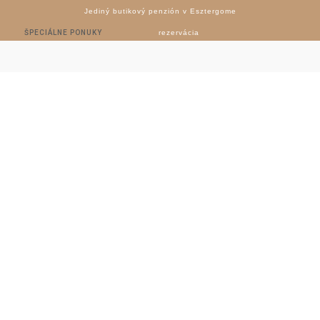
Jediný butikový penzión v Esztergome
ŠPECIÁLNE PONUKY
rezervácia