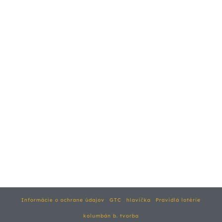
Informácie o ochrane údajov
GTC
hlavička
Pravidlá lotérie
kolumbán b. tvorba