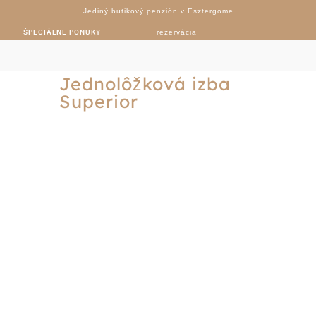
Jediný butikový penzión v Esztergome
ŠPECIÁLNE PONUKY
rezervácia
Jednolôžková izba
Superior