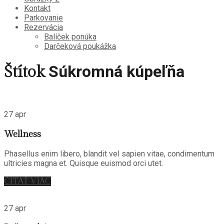
Kontakt
Parkovanie
Rezervácia
Balíček ponúka
Darčeková poukážka
Súkromná kúpeľňa
Štítok
27 apr
Wellness
Phasellus enim libero, blandit vel sapien vitae, condimentum
ultricies magna et. Quisque euismod orci utet.
ČÍTAŤ VIAC
27 apr