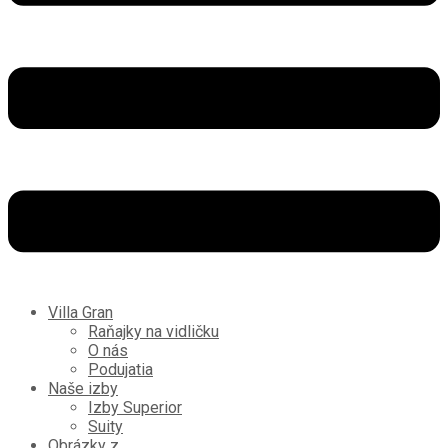
Villa Gran
Raňajky na vidličku
O nás
Podujatia
Naše izby
Izby Superior
Suity
Obrázky z