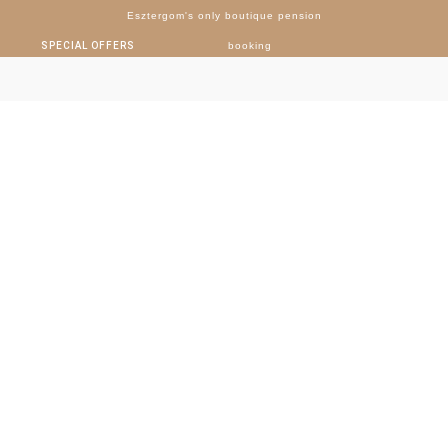
Esztergom's only boutique pension
SPECIAL OFFERS
booking
Single post