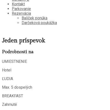
Kontakt
Parkovanie
Rezervácia
Balíček ponúka
Darčeková poukážka
Jeden príspevok
Podrobnosti na
UMIESTNENIE
Hotel
ĽUDIA
Max. 5 dospelých
BREAKFAST
Zahrnuté