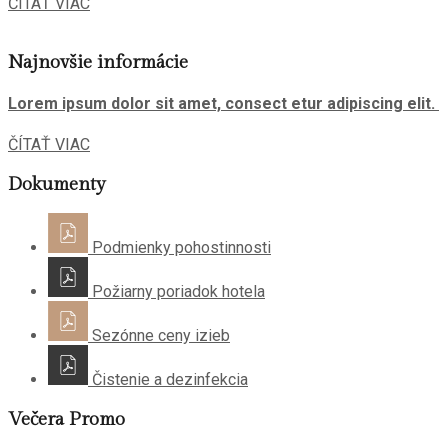
ČÍTAŤ VIAC
Najnovšie informácie
Lorem ipsum dolor sit amet, consect etur adipiscing elit.
ČÍTAŤ VIAC
Dokumenty
Podmienky pohostinnosti
Požiarny poriadok hotela
Sezónne ceny izieb
Čistenie a dezinfekcia
Večera Promo