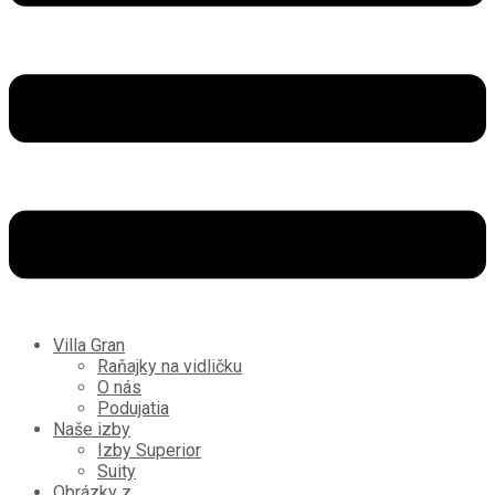
Villa Gran
Raňajky na vidličku
O nás
Podujatia
Naše izby
Izby Superior
Suity
Obrázky z