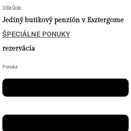
Villa Gran
Jediný butikový penzión v Esztergome
ŠPECIÁLNE PONUKY
rezervácia
Ponuka