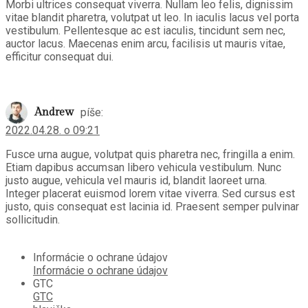
Morbi ultrices consequat viverra. Nullam leo felis, dignissim
vitae blandit pharetra, volutpat ut leo. In iaculis lacus vel porta
vestibulum. Pellentesque ac est iaculis, tincidunt sem nec,
auctor lacus. Maecenas enim arcu, facilisis ut mauris vitae,
efficitur consequat dui.
Andrew
píše:
2022.04.28. o 09:21
Fusce urna augue, volutpat quis pharetra nec, fringilla a enim.
Etiam dapibus accumsan libero vehicula vestibulum. Nunc
justo augue, vehicula vel mauris id, blandit laoreet urna.
Integer placerat euismod lorem vitae viverra. Sed cursus est
justo, quis consequat est lacinia id. Praesent semper pulvinar
sollicitudin.
Informácie o ochrane údajov
Informácie o ochrane údajov
GTC
GTC