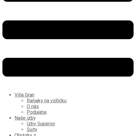
Villa Gran
Raňajky na vidličku
O nás
Podujatia
Naše izby
Izby Superior
Suity
Obrázky z