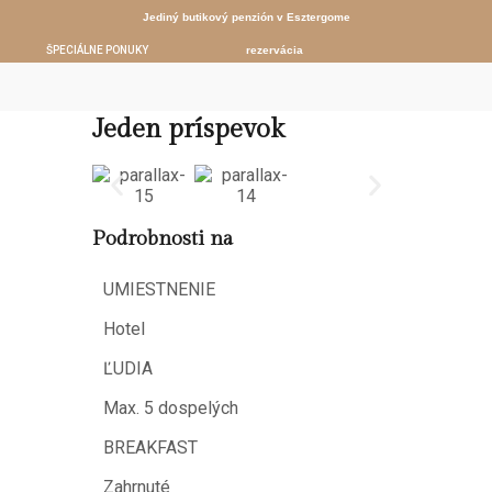
Jediný butikový penzión v Esztergome
ŠPECIÁLNE PONUKY
rezervácia
Jeden príspevok
Podrobnosti na
UMIESTNENIE
Hotel
ĽUDIA
Max. 5 dospelých
BREAKFAST
Zahrnuté