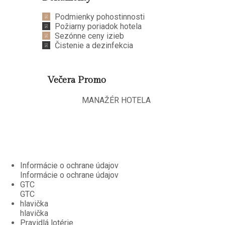
Podmienky pohostinnosti
Požiarny poriadok hotela
Sezónne ceny izieb
Čistenie a dezinfekcia
Večera Promo
MANAŽÉR HOTELA
Informácie o ochrane údajov
Informácie o ochrane údajov
GTC
GTC
hlavička
hlavička
Pravidlá lotérie